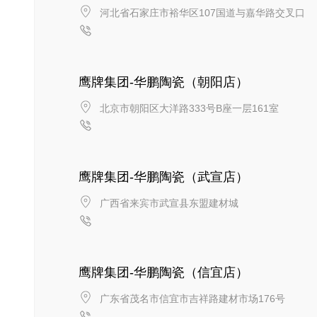
河北省石家庄市裕华区107国道与嘉华路交叉口
商脉陶瓷城B区8号
鹰牌集团-华鹏陶瓷（朝阳店）
北京市朝阳区大洋路333号B座一层161室
鹰牌集团-华鹏陶瓷（武宣店）
广西省来宾市武宣县东盟建材城
鹰牌集团-华鹏陶瓷（信宜店）
广东省茂名市信宜市吉祥路建材市场176号