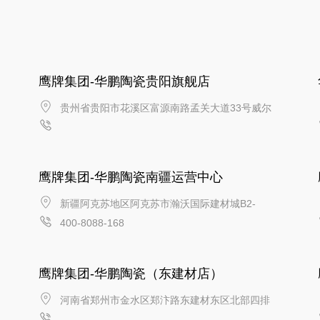
鹰牌集团-华鹏陶瓷贵阳旗舰店
贵州省贵阳市花溪区富源南路孟关大道33号威尔
豪斯5号楼B-1(冠军陶瓷)
鹰牌集团-华鹏陶瓷南疆运营中心
新疆阿克苏地区阿克苏市瀚沃国际建材城B2-
101-108
400-8088-168
鹰牌集团-华鹏陶瓷（东建材店）
河南省郑州市金水区郑汴路东建材东区北部四排
6号（华鹏陶瓷）