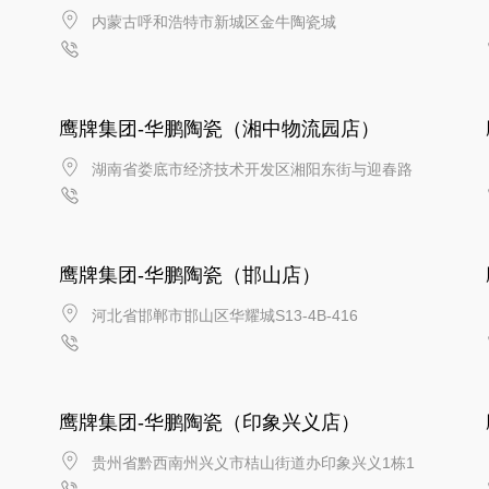
内蒙古呼和浩特市新城区金牛陶瓷城
鹰牌集团-华鹏陶瓷（湘中物流园店）
湖南省娄底市经济技术开发区湘阳东街与迎春路
交汇处湘中物流园信息大楼2609室
鹰牌集团-华鹏陶瓷（邯山店）
河北省邯郸市邯山区华耀城S13-4B-416
鹰牌集团-华鹏陶瓷（印象兴义店）
贵州省黔西南州兴义市桔山街道办印象兴义1栋1
楼1-1-102、1-1-103