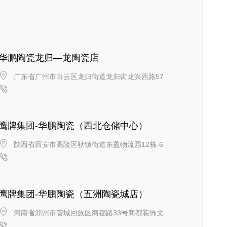
华鹏陶瓷龙归—龙陶瓷店
广东省广州市白云区龙归街道龙归街龙兴西路57
号
鹰牌集团-华鹏陶瓷（西北仓储中心）
陕西省西安市高陵区耿镇街道东盈物流园12栋-6
号库
鹰牌集团-华鹏陶瓷（五洲陶瓷城店）
河南省郑州市管城回族区商都路33号商都装饰文
化创意产业园一号门东6号（华鹏陶瓷）