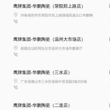
鹰牌集团-华鹏陶瓷（荥阳郑上路店）
河南省郑州市荥阳市郑上路绕城高速出口华鹏陶
瓷
鹰牌集团-华鹏陶瓷（温州大市场店）
新疆自治区阿拉尔市温州大市场华鹏展厅
鹰牌集团-华鹏陶瓷（三水店）
广东省佛山市三水区保丽中景花园2栋202铺
鹰牌集团-华鹏陶瓷（二道店）