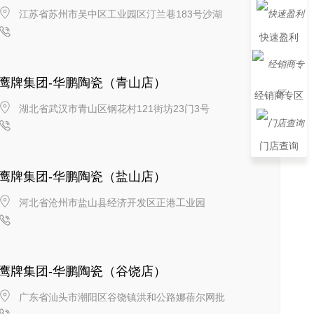
江苏省苏州市吴中区工业园区汀兰巷183号沙湖
科技园13号楼302-2
快速盈利
鹰牌集团-华鹏陶瓷（青山店）
经销商专区
湖北省武汉市青山区钢花村121街坊23门3号
门店查询
鹰牌集团-华鹏陶瓷（盐山店）
河北省沧州市盐山县经济开发区正港工业园
鹰牌集团-华鹏陶瓷（谷饶店）
广东省汕头市潮阳区谷饶镇洪和公路娜蓓尔网批