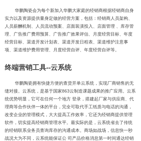
华鹏陶瓷会为每个新加入华鹏大家庭的经销商根据经销商自身
实力以及资源提供量身定做的经营方案，包括：经销商人员架构、
人员薪酬机制、人员流动预案、店面装潢投入、
店面管理 、库存管
理、广告推广费用预算、广告推广效果评估、月度经营目标、年度
经营目标、渠道开发计划表、渠道开发日程表、渠道维护注意事
项、渠道维护费用管理、月度经营自评、年度经营自评等。
终端营销工具--云系统
华鹏陶瓷拥有快捷方便的查货开单云系统，实现厂商销售的无
缝对接。云系统，是基于国家863云制造课题成果的推广应用。云系
统优势明显，它可在任何一个地方 登录，搭建起厂家与供应商、代
理商等合作伙伴一体的平台，完全可取代手工纸质与电话的沟通，
改变企业的管理模式，大大提高工作效率，它还为经销商提供管理
软件，切实提高经销商管理水平。最实际的是，云系统省去了传统
的经销联系业务员查询库存的沟通成本。商场如战场，信息快一秒
战况大为不同，云系统能保证公 司产品价格消息第一时间通达经销