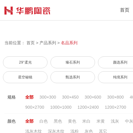
首页
当前位置：
首页
>
产品系列
>
名品系列
29°柔光
臻石系列
颜选系列
星空秘镜
甄选系列
纯境系列
规格
全部
300×300
300×450
300×600
300×800
4
900×2700
1000×1000
1200×2400
1200×2700
颜色
全部
白色
黑色
黄色
米白
米黄
浅灰
中
浅灰木纹
深灰木纹
浅粉
灰色
其它