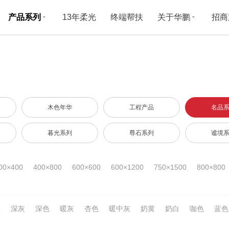
产品系列
13年柔光
终端帮扶
关于华鹏
招商
ˇ
ˇ
木色年华
工程产品
名品
暮光系列
尊石系列
谧境
00×400
400×800
600×600
600×1200
750×1500
800×800
灰
深灰
深色
暖灰
杏色
暖中灰
奶黄
奶白
咖色
蓝色