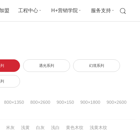
加盟
工程中心
H+营销学院
服务支持
ˇ
ˇ
ˇ
系列
遇光系列
幻境系列
系列
800×1350
800×2600
900×150
900×1800
900×2600
米灰
浅黄
白灰
浅白
黄色木纹
浅黄木纹