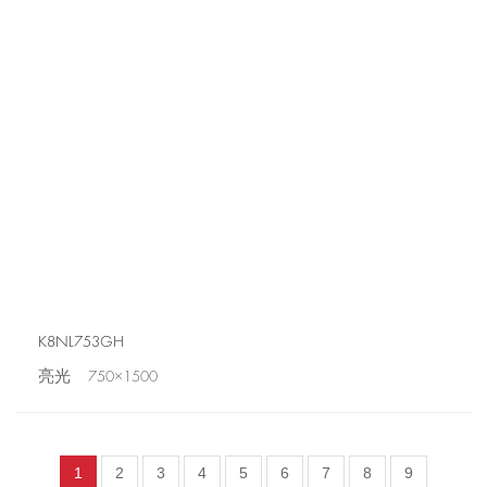
K8NL753GH
亮光 750×1500
1
2
3
4
5
6
7
8
9